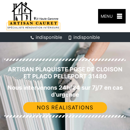
MENU
indisponible
indisponible
ARTISAN PLAQUISTE POSE DE CLOISON
ET PLACO PELLEPORT 31480
Nous intervenons 24h/24 sur 7j/7 en cas
d'urgence
NOS RÉALISATIONS