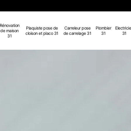
Rénovation
Plaquiste pose de
Carreleur pose
Plombier
Electrici
de maison
cloison et placo 31
de carrelage 31
31
31
31