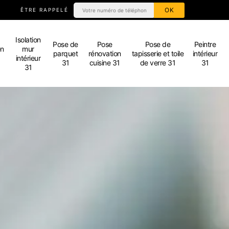
ÊTRE RAPPELÉ
Isolation
Pose de
Pose
Pose de
Peintre
en
mur
parquet
rénovation
tapisserie et toile
intérieur
intérieur
31
cuisine 31
de verre 31
31
31