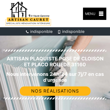
MENU
indisponible
indisponible
ARTISAN PLAQUISTE POSE DE CLOISON
ET PLACO ROUEDE 31160
Nous intervenons 24h/24 sur 7j/7 en cas
d'urgence
NOS RÉALISATIONS