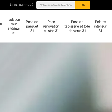
ÊTRE RAPPELÉ
Isolation
Pose de
Pose
Pose de
Peintre
en
mur
parquet
rénovation
tapisserie et toile
intérieur
intérieur
31
cuisine 31
de verre 31
31
31