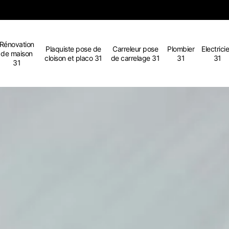
Rénovation
Plaquiste pose de
Carreleur pose
Plombier
Electrici
de maison
cloison et placo 31
de carrelage 31
31
31
31