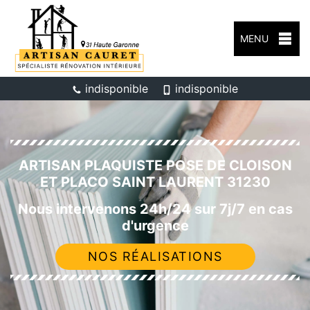
MENU
indisponible
indisponible
ARTISAN PLAQUISTE POSE DE CLOISON
ET PLACO SAINT LAURENT 31230
Nous intervenons 24h/24 sur 7j/7 en cas
d'urgence
NOS RÉALISATIONS