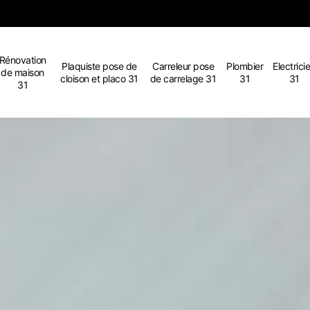
Rénovation
Plaquiste pose de
Carreleur pose
Plombier
Electrici
de maison
cloison et placo 31
de carrelage 31
31
31
31