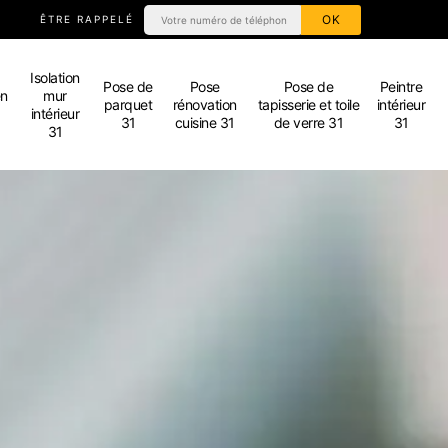
ÊTRE RAPPELÉ
Isolation
Pose de
Pose
Pose de
Peintre
en
mur
parquet
rénovation
tapisserie et toile
intérieur
intérieur
31
cuisine 31
de verre 31
31
31