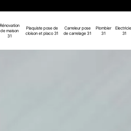
Rénovation
Plaquiste pose de
Carreleur pose
Plombier
Electrici
de maison
cloison et placo 31
de carrelage 31
31
31
31