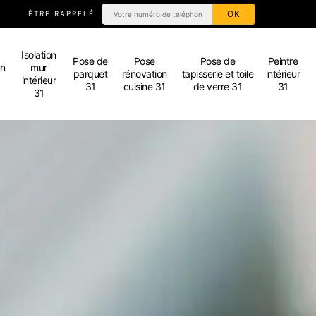
ÊTRE RAPPELÉ
Isolation
Pose de
Pose
Pose de
Peintre
en
mur
parquet
rénovation
tapisserie et toile
intérieur
intérieur
31
cuisine 31
de verre 31
31
31