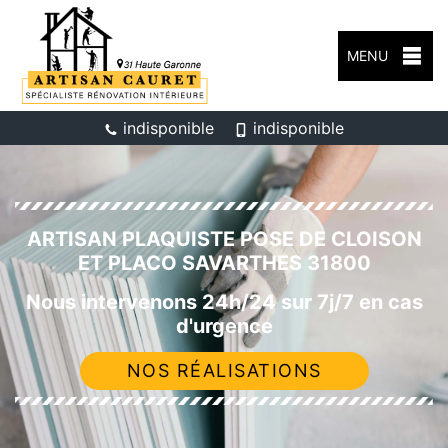
MENU
indisponible
indisponible
ARTISAN PLAQUISTE POSE DE CLOISON
ET PLACO SAVARTHES 31800
Nous intervenons 24h/24 sur 7j/7 en cas
d'urgence
NOS RÉALISATIONS