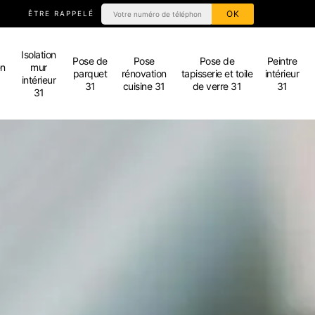
ÊTRE RAPPELÉ
Isolation
Pose de
Pose
Pose de
Peintre
en
mur
parquet
rénovation
tapisserie et toile
intérieur
intérieur
31
cuisine 31
de verre 31
31
31