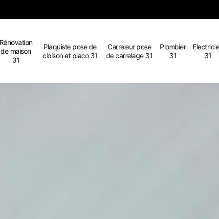
Rénovation
Plaquiste pose de
Carreleur pose
Plombier
Electrici
de maison
cloison et placo 31
de carrelage 31
31
31
31