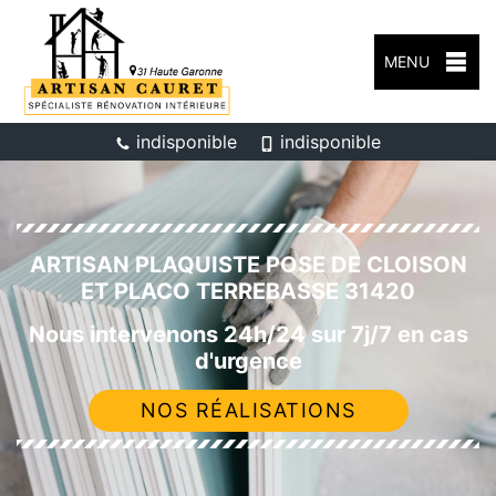
MENU
indisponible
indisponible
ARTISAN PLAQUISTE POSE DE CLOISON
ET PLACO TERREBASSE 31420
Nous intervenons 24h/24 sur 7j/7 en cas
d'urgence
NOS RÉALISATIONS