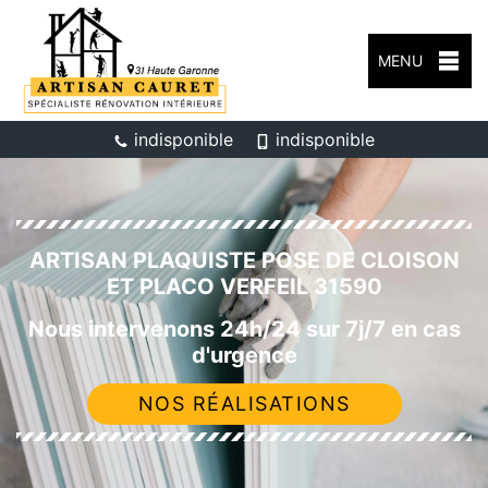
MENU
indisponible
indisponible
ARTISAN PLAQUISTE POSE DE CLOISON
ET PLACO VERFEIL 31590
Nous intervenons 24h/24 sur 7j/7 en cas
d'urgence
NOS RÉALISATIONS