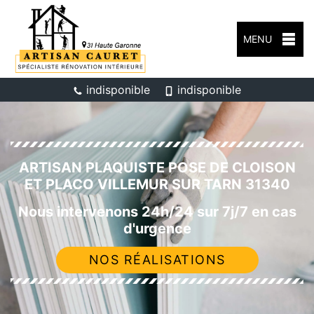
MENU
indisponible
indisponible
ARTISAN PLAQUISTE POSE DE CLOISON
ET PLACO VILLEMUR SUR TARN 31340
Nous intervenons 24h/24 sur 7j/7 en cas
d'urgence
NOS RÉALISATIONS