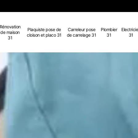
Rénovation
Plaquiste pose de
Carreleur pose
Plombier
Electrici
de maison
cloison et placo 31
de carrelage 31
31
31
31