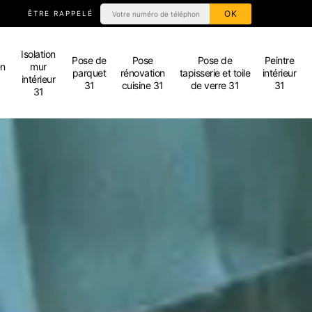
ÊTRE RAPPELÉ
Isolation
Pose de
Pose
Pose de
Peintre
en
mur
parquet
rénovation
tapisserie et toile
intérieur
intérieur
31
cuisine 31
de verre 31
31
31