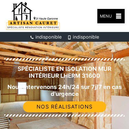
MENU
indisponible
indisponible
SPÉCIALISTE EN ISOLATION MUR
INTÉRIEUR LHERM 31600
Nous intervenons 24h/24 sur 7j/7 en cas
d'urgence
NOS RÉALISATIONS