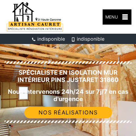
MENU
indisponible
indisponible
SPÉCIALISTE EN ISOLATION MUR
INTÉRIEUR PINS JUSTARET 31860
Nous intervenons 24h/24 sur 7j/7 en cas
d'urgence
NOS RÉALISATIONS