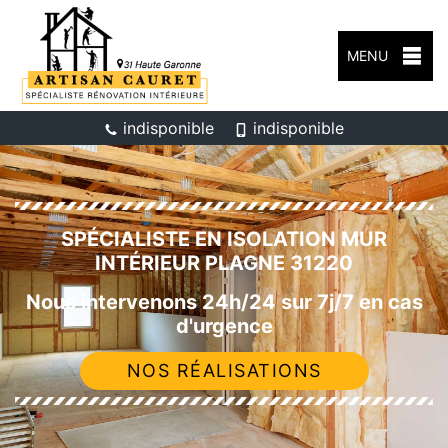
MENU
indisponible
indisponible
SPÉCIALISTE EN ISOLATION MUR
INTÉRIEUR PLAGNE 31220
Nous intervenons 24h/24 sur 7j/7 en cas
d'urgence
NOS RÉALISATIONS