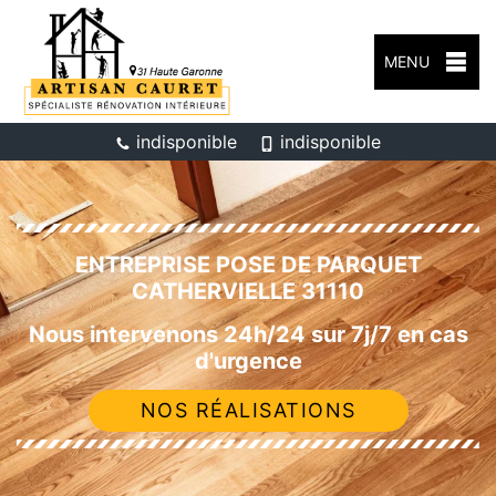
MENU
indisponible
indisponible
ENTREPRISE POSE DE PARQUET
CATHERVIELLE 31110
Nous intervenons 24h/24 sur 7j/7 en cas
d'urgence
NOS RÉALISATIONS