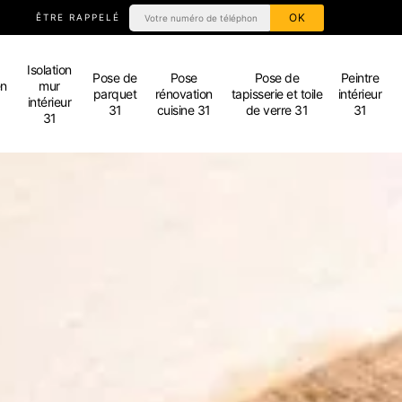
ÊTRE RAPPELÉ
Isolation
Pose de
Pose
Pose de
Peintre
en
mur
parquet
rénovation
tapisserie et toile
intérieur
intérieur
31
cuisine 31
de verre 31
31
31