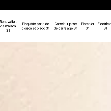
Rénovation
Plaquiste pose de
Carreleur pose
Plombier
Electrici
de maison
cloison et placo 31
de carrelage 31
31
31
31