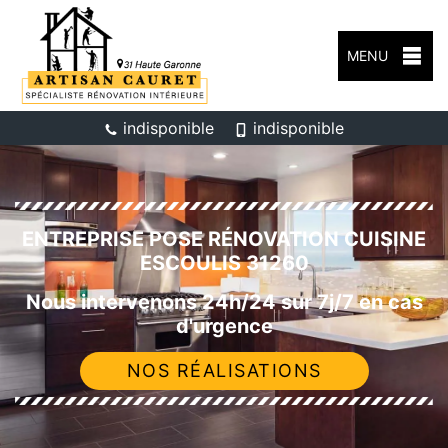
MENU
indisponible
indisponible
ENTREPRISE POSE RÉNOVATION CUISINE
ESCOULIS 31260
Nous intervenons 24h/24 sur 7j/7 en cas
d'urgence
NOS RÉALISATIONS