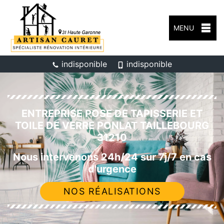
MENU
indisponible
indisponible
ENTREPRISE POSE DE TAPISSERIE ET
TOILE DE VERRE PONLAT TAILLEBOURG
31210
Nous intervenons 24h/24 sur 7j/7 en cas
d'urgence
NOS RÉALISATIONS