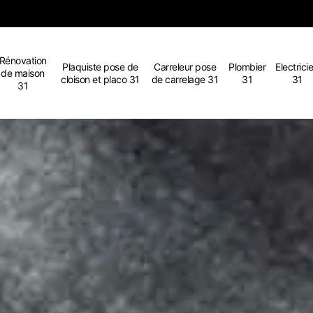
Rénovation
Plaquiste pose de
Carreleur pose
Plombier
Electrici
de maison
cloison et placo 31
de carrelage 31
31
31
31