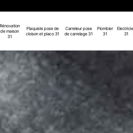
Rénovation
Plaquiste pose de
Carreleur pose
Plombier
Electrici
de maison
cloison et placo 31
de carrelage 31
31
31
31