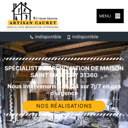
MENU
indisponible
indisponible
SPÉCIALISTE EN RÉNOVATION DE MAISON
SAINT MARTORY 31360
Nous intervenons 24h/24 sur 7j/7 en cas
d'urgence
NOS RÉALISATIONS