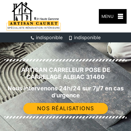
MENU
indisponible
indisponible
ARTISAN CARRELEUR POSE DE
CARRELAGE ALBIAC 31460
Nous intervenons 24h/24 sur 7j/7 en cas
d'urgence
NOS RÉALISATIONS