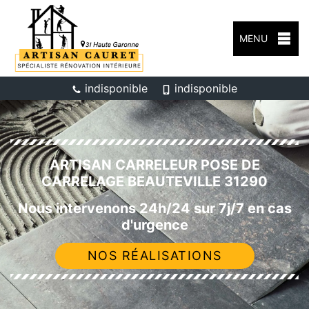
MENU
indisponible
indisponible
ARTISAN CARRELEUR POSE DE
CARRELAGE BEAUTEVILLE 31290
Nous intervenons 24h/24 sur 7j/7 en cas
d'urgence
NOS RÉALISATIONS