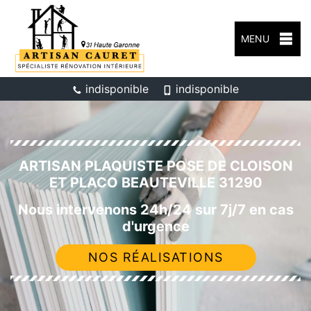
MENU
indisponible
indisponible
ARTISAN PLAQUISTE POSE DE CLOISON
ET PLACO BEAUTEVILLE 31290
Nous intervenons 24h/24 sur 7j/7 en cas
d'urgence
NOS RÉALISATIONS