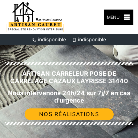
MENU
indisponible
indisponible
ARTISAN CARRELEUR POSE DE
CARRELAGE CAZAUX LAYRISSE 31440
Nous intervenons 24h/24 sur 7j/7 en cas
d'urgence
NOS RÉALISATIONS