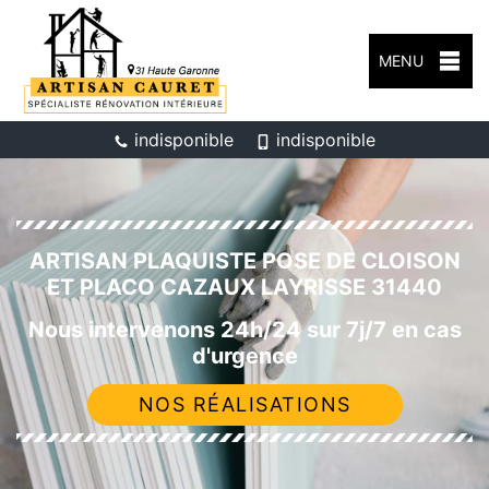
MENU
indisponible
indisponible
ARTISAN PLAQUISTE POSE DE CLOISON
ET PLACO CAZAUX LAYRISSE 31440
Nous intervenons 24h/24 sur 7j/7 en cas
d'urgence
NOS RÉALISATIONS