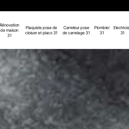
Rénovation
Plaquiste pose de
Carreleur pose
Plombier
Electrici
de maison
cloison et placo 31
de carrelage 31
31
31
31