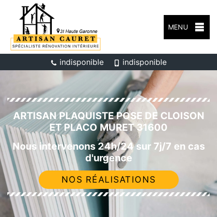
MENU
indisponible
indisponible
ARTISAN PLAQUISTE POSE DE CLOISON
ET PLACO MURET 31600
Nous intervenons 24h/24 sur 7j/7 en cas
d'urgence
NOS RÉALISATIONS