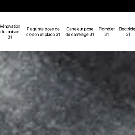
Rénovation
Plaquiste pose de
Carreleur pose
Plombier
Electrici
de maison
cloison et placo 31
de carrelage 31
31
31
31