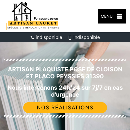
MENU
indisponible
indisponible
ARTISAN PLAQUISTE POSE DE CLOISON
ET PLACO PEYSSIES 31390
Nous intervenons 24h/24 sur 7j/7 en cas
d'urgence
NOS RÉALISATIONS