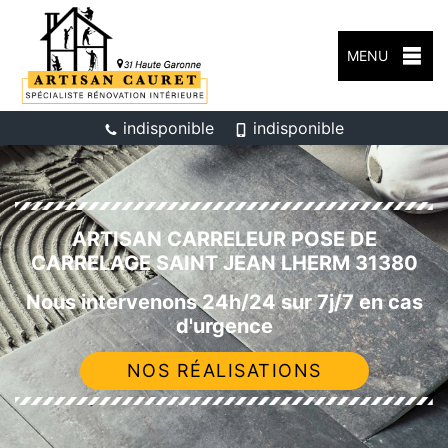
MENU
indisponible
indisponible
ARTISAN CARRELEUR POSE DE
CARRELAGE SAINT JEAN LHERM 31380
Nous intervenons 24h/24 sur 7j/7 en cas
d'urgence
NOS RÉALISATIONS