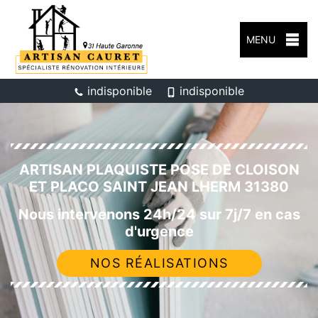
MENU
indisponible
indisponible
ARTISAN PLAQUISTE POSE DE CLOISON
ET PLACO SAINT JEAN LHERM 31380
Nous intervenons 24h/24 sur 7j/7 en cas
d'urgence
NOS RÉALISATIONS