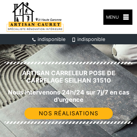
MENU
indisponible
indisponible
ARTISAN CARRELEUR POSE DE
CARRELAGE SEILHAN 31510
Nous intervenons 24h/24 sur 7j/7 en cas
d'urgence
NOS RÉALISATIONS