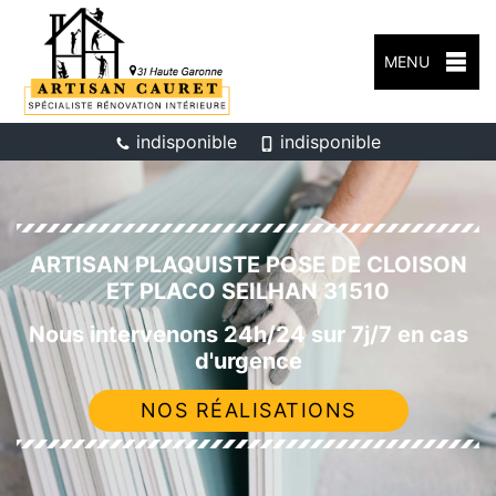
MENU
indisponible
indisponible
ARTISAN PLAQUISTE POSE DE CLOISON
ET PLACO SEILHAN 31510
Nous intervenons 24h/24 sur 7j/7 en cas
d'urgence
NOS RÉALISATIONS