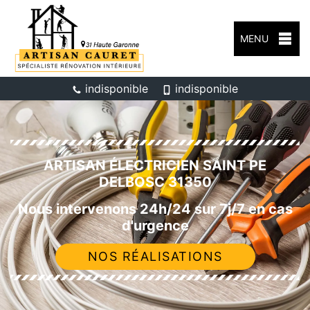
MENU
indisponible
indisponible
ARTISAN ÉLECTRICIEN SAINT PE
DELBOSC 31350
Nous intervenons 24h/24 sur 7j/7 en cas
d'urgence
NOS RÉALISATIONS