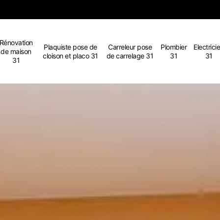
Rénovation
Plaquiste pose de
Carreleur pose
Plombier
Electrici
de maison
cloison et placo 31
de carrelage 31
31
31
31