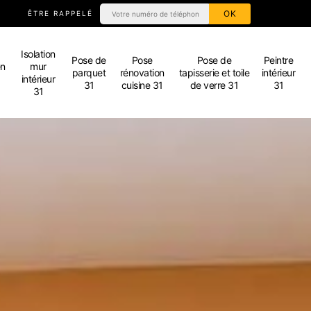
ÊTRE RAPPELÉ
Isolation
Pose de
Pose
Pose de
Peintre
en
mur
parquet
rénovation
tapisserie et toile
intérieur
intérieur
31
cuisine 31
de verre 31
31
31