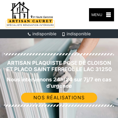
MENU
indisponible
indisponible
ARTISAN PLAQUISTE POSE DE CLOISON
ET PLACO SAINT FERREOL LE LAC 31250
Nous intervenons 24h/24 sur 7j/7 en cas
d'urgence
NOS RÉALISATIONS