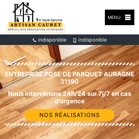
MENU
indisponible
indisponible
ENTREPRISE POSE DE PARQUET AURAGNE
31190
Nous intervenons 24h/24 sur 7j/7 en cas
d'urgence
NOS RÉALISATIONS